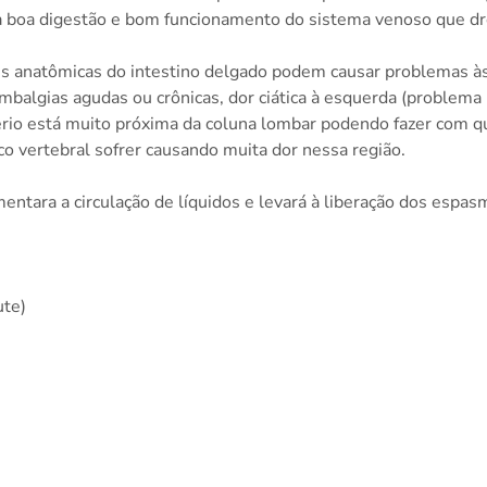
a boa digestão e bom funcionamento do sistema venoso que dr
es anatômicas do intestino delgado podem causar problemas às
balgias agudas ou crônicas, dor ciática à esquerda (problema n
ério está muito próxima da coluna lombar podendo fazer com q
co vertebral sofrer causando muita dor nessa região.
ntara a circulação de líquidos e levará à liberação dos espasm
ute)