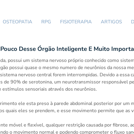
OSTEOPATIA
RPG
FISIOTERAPIA
ARTIGOS
Pouco Desse Órgão Inteligente E Muito Import
ida, possui um sistema nervoso próprio conhecido como siste
 órgão possui quase o mesmo numero de neurônios da nossa med
sistema nervoso central forem interrompidas. Devido a essa 
is de 90% de serotonina, um neurotransmissor responsável pel
 estímulos sensoriais através dos neurônios.
mento ele esta preso à parede abdominal posterior por um m
os quais eles se prendem, e esse movimento permite que as 
e móvel e flexível, qualquer restrição causada por fibrose, a
indo o movimento normal e podendo comprometer o fluxo sang